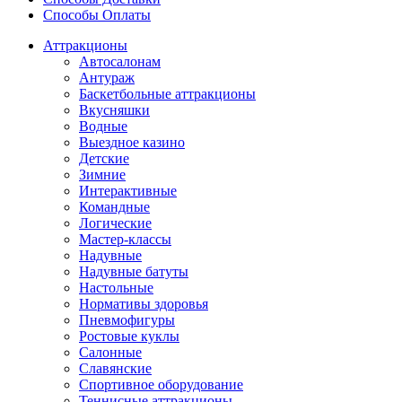
Способы Оплаты
Аттракционы
Автосалонам
Антураж
Баскетбольные аттракционы
Вкусняшки
Водные
Выездное казино
Детские
Зимние
Интерактивные
Командные
Логические
Мастер-классы
Надувные
Надувные батуты
Настольные
Нормативы здоровья
Пневмофигуры
Ростовые куклы
Салонные
Славянские
Спортивное оборудование
Теннисные аттракционы