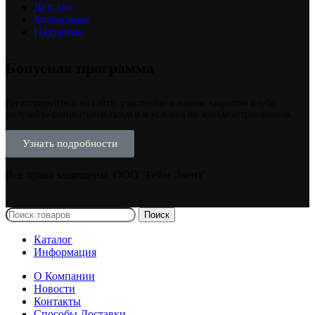
Детские
Командные
Надувные
Бонусная программа
Регистрируйтесь на сайте, участвуйте в нашем закрытом клубе,
получайте специальные скидки и условия по аренде аттракционов.
Узнать подробности
Все права защищены, ООО "Гейм Эвент"
Поиск
Каталог
Информация
О Компании
Новости
Контакты
Способы Доставки