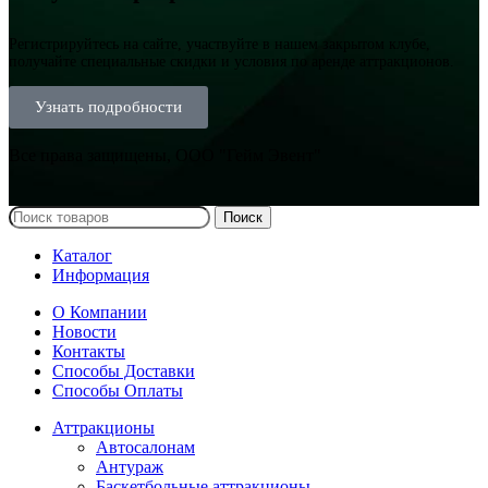
Регистрируйтесь на сайте, участвуйте в нашем закрытом клубе,
получайте специальные скидки и условия по аренде аттракционов.
Узнать подробности
Все права защищены, ООО "Гейм Эвент"
Поиск
Каталог
Информация
О Компании
Новости
Контакты
Способы Доставки
Способы Оплаты
Аттракционы
Автосалонам
Антураж
Баскетбольные аттракционы