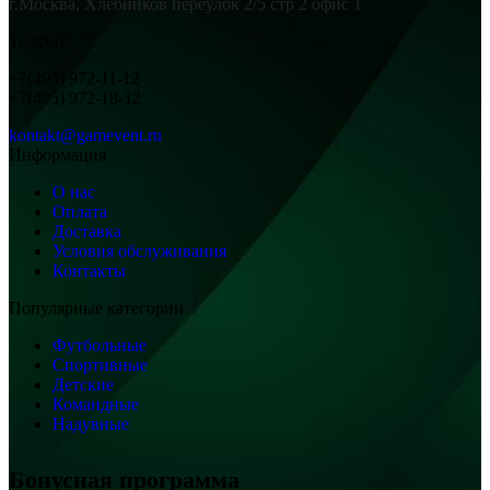
г.Москва, Хлебников переулок 2/5 стр 2 офис 1
Телфон:
+7(495) 972-11-12
+7(495) 972-18-12
kontakt@gamevent.ru
Информация
О нас
Оплата
Доставка
Условия обслуживания
Контакты
Популярные категории
Футбольные
Спортивные
Детские
Командные
Надувные
Бонусная программа