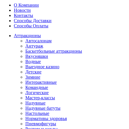
О Компании
Новости
Контакты
Способы Доставки
Способы Оплаты
Аттракционы
Автосалонам
Антураж
Баскетбольные аттракционы
Вкусняшки
Водные
Выездное казино
Детские
Зимние
Интерактивные
Командные
Логические
Мастер-классы
Надувные
Надувные батуты
Настольные
Нормативы здоровья
Пневмофигуры
Ростовые куклы