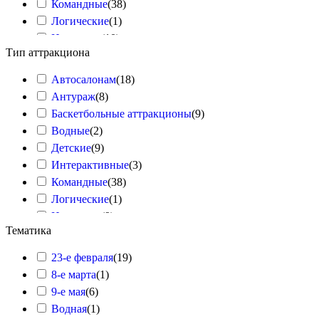
Командные
(
38
)
Логические
(
1
)
Надувные
(
10
)
Тип аттракциона
Надувные батуты
(
4
)
Настольные
(
11
)
Автосалонам
(
18
)
Нормативы здоровья
(
8
)
Антураж
(
8
)
Полоса препятствий QR
(
7
)
Баскетбольные аттракционы
(
9
)
Ростовые куклы
(
1
)
Водные
(
2
)
Салонные
(
32
)
Детские
(
9
)
Славянские
(
5
)
Интерактивные
(
3
)
Спортивное оборудование
(
126
)
Командные
(
38
)
Теннисные аттракционы
(
3
)
Логические
(
1
)
Техническое оснащение
(
1
)
Надувные
(
9
)
Тиры
(
14
)
Тематика
Надувные аттракционы
(
1
)
Футбольные аттракционы
(
23
)
Надувные батуты
(
4
)
23-е февраля
(
19
)
Хоккейные аттракционы
(
9
)
Настольные
(
11
)
8-е марта
(
1
)
Нормативы здоровья
(
8
)
9-е мая
(
6
)
Полоса Препятствий QR
(
7
)
Водная
(
1
)
Ростовые куклы
(
1
)