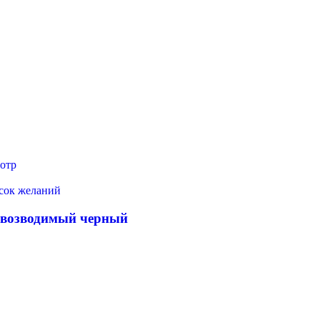
отр
исок желаний
овозводимый черный