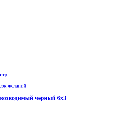
отр
исок желаний
овозводимый черный 6х3