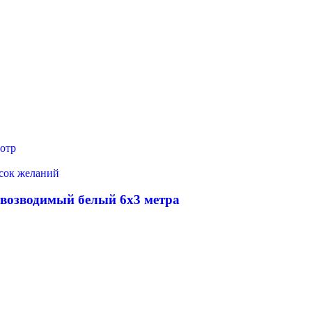
отр
исок желаний
овозводимый белый 6х3 метра