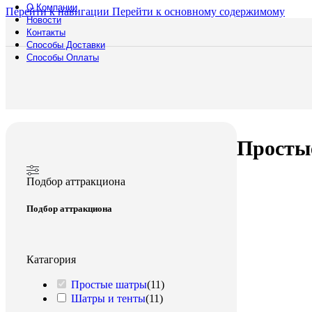
О Компании
Перейти к навигации
Перейти к основному содержимому
Новости
Контакты
Способы Доставки
Русский богатырь
Способы Оплаты
Главная
/
Шатры и тенты
/
Простые шатры
Просты
Подбор аттракциона
Подбор аттракциона
Катагория
Простые шатры
(
11
)
Шатры и тенты
(
11
)