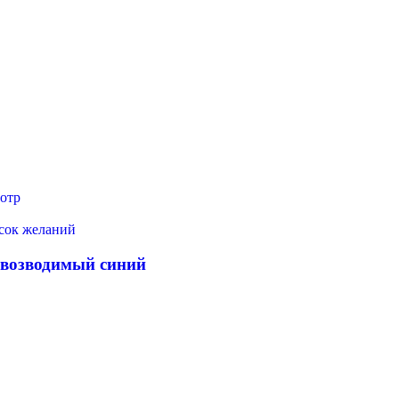
отр
исок желаний
овозводимый синий