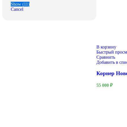
Show
(
11
)
Cancel
9 Мая
В корзину
Быстрый просм
Сравнить
Добавить в сп
Корнер Нов
55 000
₽