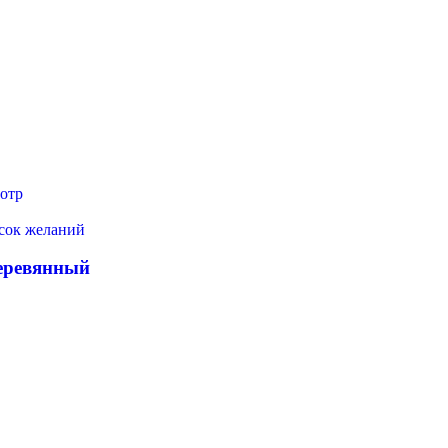
отр
исок желаний
еревянный