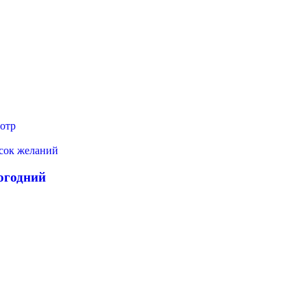
отр
исок желаний
огодний