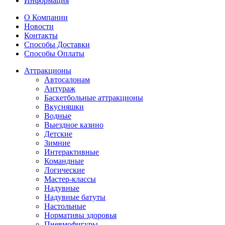
Информация
О Компании
Новости
Контакты
Способы Доставки
Способы Оплаты
Аттракционы
Автосалонам
Антураж
Баскетбольные аттракционы
Вкусняшки
Водные
Выездное казино
Детские
Зимние
Интерактивные
Командные
Логические
Мастер-классы
Надувные
Надувные батуты
Настольные
Нормативы здоровья
Пневмофигуры