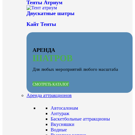
Тенты Атриум
Двускатные шатры
Кайт Тенты
АРЕНДА
ШАТРОВ
Для любых мероприятий любого масштаба
СМОТРЕТЬ КАТАЛОГ
Аренда аттракционов
Автосалонам
Антураж
Баскетбольные аттракционы
Вкусняшки
Водные