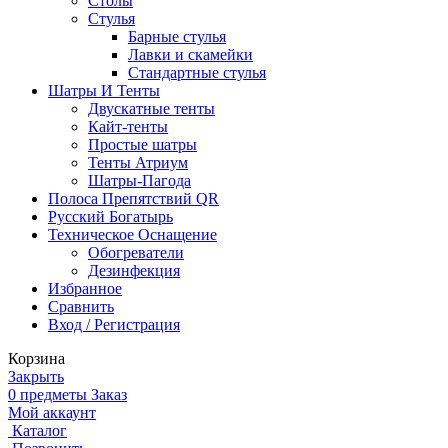
Столы
Стулья
Барные стулья
Лавки и скамейки
Стандартные стулья
Шатры И Тенты
Двускатные тенты
Кайт-тенты
Простые шатры
Тенты Атриум
Шатры-Пагода
Полоса Препятствий QR
Русский Богатырь
Техническое Оснащение
Обогреватели
Дезинфекция
Избранное
Сравнить
Вход / Регистрация
Корзина
Закрыть
0
предметы
Заказ
Мой аккаунт
Каталог