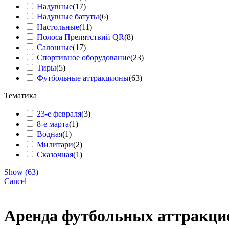
Надувные
(
17
)
8 Марта
Надувные батуты
(
6
)
Настольные
(
11
)
Русский богатырь
Полоса Препятствий QR
(
8
)
9 Мая
Салонные
(
17
)
Спортивное оборудование
(
23
)
Тиры
(
5
)
QuestRace
Футбольные аттракционы
(
63
)
23 Февраля
Тематика
Новый год
23-е февраля
(
3
)
Масленица
8-е марта
(
1
)
Водная
(
1
)
Милитари
(
2
)
Сказочная
(
1
)
Show
(
63
)
Cancel
Аренда футбольных аттракци