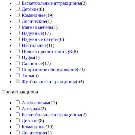
Мягкая мебель
Баскетбольные аттракционы
(
2
)
Диваны
Детские
(
8
)
Кресла
Командные
(
19
)
Пуфы
Логические
(
1
)
Мягкая мебель
(
1
)
Мебель для улицы
Зонты
Надувные
(
17
)
Мебель из паллет
Надувные батуты
(
6
)
Барные стойки
Настольные
(
11
)
Обогреватели
Полоса препятствий QR
(
8
)
Ширмы
Пуфы
(
1
)
Салонные
(
17
)
Аренда
Спортивное оборудование
(
23
)
Мебели
Тиры
(
5
)
Подберите мебель для вашего мероприятия — от лаун
выберите подходящие решения для любого формата с
Футбольные аттракционы
(
63
)
Смотреть каталог
Тип аттракциона
Полоса препятствий QR
Русский богатырь
Автосалонам
(
12
)
Техническое обеспечение
Антураж
(
2
)
Подборки
Баскетбольные аттракционы
(
2
)
Детские
(
8
)
Командные
(
19
)
Водная полоса
Логические
(
1
)