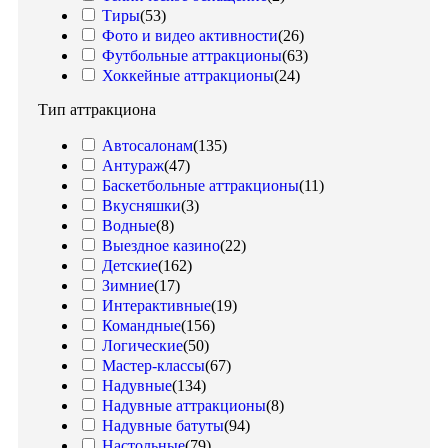
Тиры
(
53
)
Фото и видео активности
(
26
)
Футбольные аттракционы
(
63
)
Хоккейные аттракционы
(
24
)
Тип аттракциона
Автосалонам
(
135
)
Антураж
(
47
)
Баскетбольные аттракционы
(
11
)
Вкусняшки
(
3
)
Водные
(
8
)
Выездное казино
(
22
)
Детские
(
162
)
Зимние
(
17
)
Интерактивные
(
19
)
Командные
(
156
)
Логические
(
50
)
Мастер-классы
(
67
)
Надувные
(
134
)
Надувные аттракционы
(
8
)
Надувные батуты
(
94
)
Настольные
(
79
)