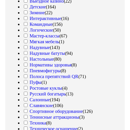
Выездное казино
(
22
)
Детские
(
164
)
Зимние
(
22
)
Интерактивные
(
16
)
Командные
(
156
)
Логические
(
50
)
Мастер-классы
(
67
)
Мягкая мебель
(
1
)
Надувные
(
143
)
Надувные батуты
(
94
)
Настольные
(
80
)
Нормативы здоровья
(
8
)
Пневмофигуры
(
8
)
Полоса препятствий QR
(
71
)
Пуфы
(
1
)
Ростовые куклы
(
4
)
Русский богатырь
(
13
)
Салонные
(
194
)
Славянские
(
106
)
Спортивное оборудование
(
126
)
Теннисные аттракционы
(
3
)
Техника
(
8
)
Техническое оснащение
(
2
)