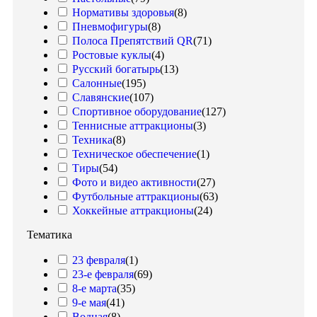
Нормативы здоровья
(
8
)
Пневмофигуры
(
8
)
Полоса Препятствий QR
(
71
)
Ростовые куклы
(
4
)
Русский богатырь
(
13
)
Салонные
(
195
)
Славянские
(
107
)
Спортивное оборудование
(
127
)
Теннисные аттракционы
(
3
)
Техника
(
8
)
Техническое обеспечение
(
1
)
Тиры
(
54
)
Фото и видео активности
(
27
)
Футбольные аттракционы
(
63
)
Хоккейные аттракционы
(
24
)
Тематика
23 февраля
(
1
)
23-е февраля
(
69
)
8-е марта
(
35
)
9-е мая
(
41
)
Водная
(
8
)