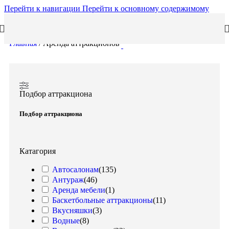
Перейти к навигации
Перейти к основному содержимому
Главная
/
Аренда аттракционов
Подбор аттракциона
Подбор аттракциона
Катагория
Автосалонам
(
135
)
Антураж
(
46
)
Аренда мебели
(
1
)
Баскетбольные аттракционы
(
11
)
Вкусняшки
(
3
)
Водные
(
8
)