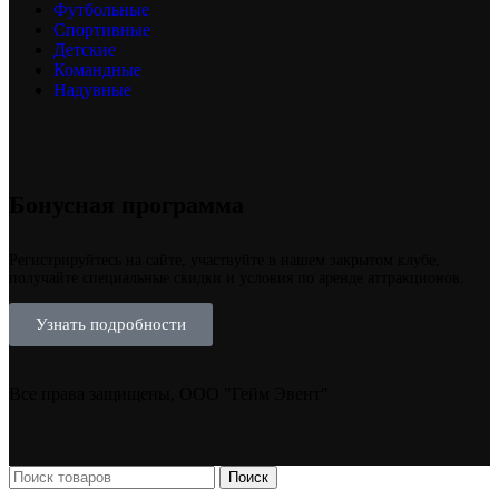
Футбольные
Спортивные
Детские
Командные
Надувные
Бонусная программа
Регистрируйтесь на сайте, участвуйте в нашем закрытом клубе,
получайте специальные скидки и условия по аренде аттракционов.
Узнать подробности
Все права защищены, ООО "Гейм Эвент"
Поиск