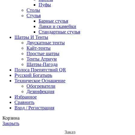
Пуфы
Столы
Стулья
Барные стулья
Лавки и скамейки
Стандартные стулья
Шатры И Тенты
Двускатные тенты
Кайт-тенты
Простые шатры
Тенты Атриум
Шатры-Пагода
Полоса Препятствий QR
Русский Богатырь
Техническое Оснащение
Обогреватели
Дезинфекция
Избранное
Сравнить
Вход / Регистрация
Корзина
Закрыть
Заказ