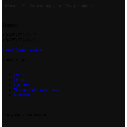
г.Москва, Хлебников переулок 2/5 стр 2 офис 1
Телфон:
+7(495) 972-11-12
+7(495) 972-18-12
kontakt@gamevent.ru
Информация
О нас
Оплата
Доставка
Условия обслуживания
Контакты
Популярные категории