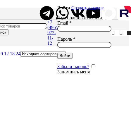
Войти
Создать аккаунт
Имя пользователя или
+7
Email
*
(495)
иск
972-
11-
Пароль
*
12
ь
9
12
18
24
Войти
Забыли пароль?
Запомнить меня