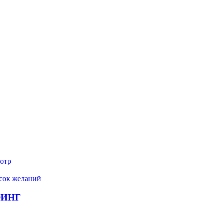
отр
исок желаний
ФИНГ