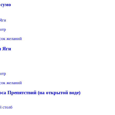
 сумо
отр
исок желаний
 Яги
отр
исок желаний
са Препятствий (на открытой воде)