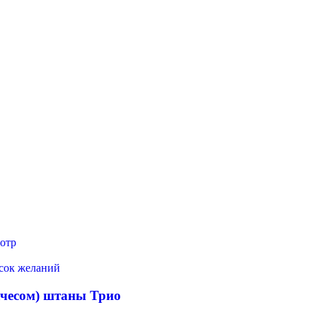
отр
исок желаний
ачесом) штаны Трио