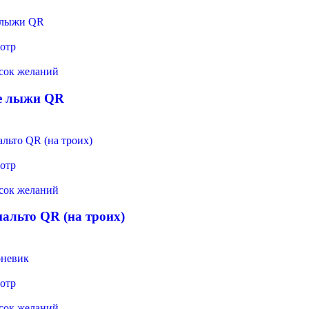
отр
исок желаний
е лыжи QR
отр
исок желаний
альто QR (на троих)
отр
исок желаний