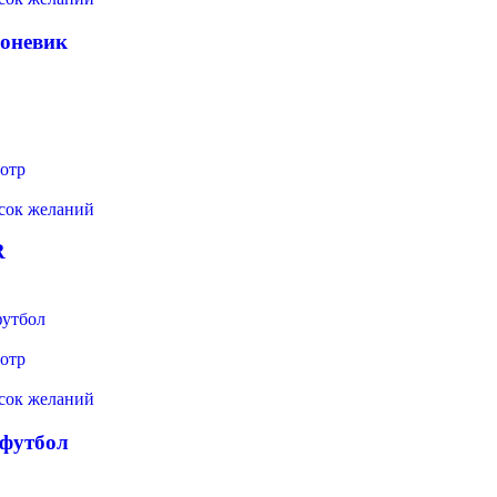
роневик
отр
исок желаний
R
отр
исок желаний
 футбол