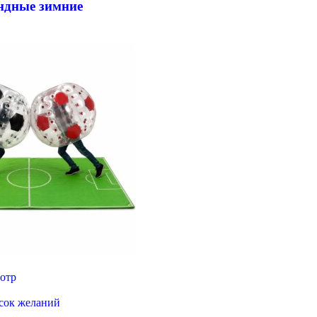
дные зимние
отр
исок желаний