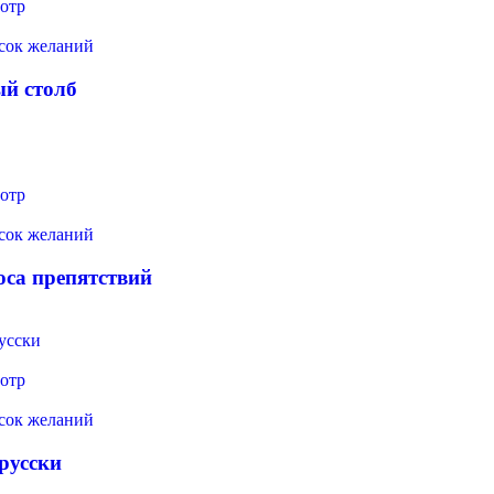
отр
исок желаний
й столб
отр
исок желаний
оса препятствий
отр
исок желаний
русски