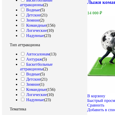
Баскетбольные
Лыжи коман
аттракционы
(
2
)
Водные
(
5
)
14 000
₽
Детские
(
21
)
Зимние
(
2
)
Командные
(
156
)
Логические
(
10
)
Надувные
(
23
)
Надувные батуты
(
6
)
Тип аттракциона
Настольные
(
4
)
Полоса препятствий QR
(
24
)
Автосалонам
(
13
)
Салонные
(
18
)
8 Марта
Антураж
(
5
)
Славянские
(
31
)
Баскетбольные
Спортивное
аттракционы
(
2
)
оборудование
(
38
)
Водные
(
5
)
Тиры
(
13
)
Детские
(
21
)
Футбольные
Зимние
(
1
)
аттракционы
(
19
)
Командные
(
156
)
Хоккейные аттракционы
(
1
)
Логические
(
10
)
В корзину
Надувные
(
23
)
Быстрый просм
Надувные батуты
(
6
)
Сравнить
Тематика
Добавить в сп
Настольные
(
4
)