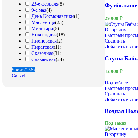
Полоса Препятствий QR
(
24
)
23-е февраля
(
8
)
Футбольное
Салонные
(
18
)
9-е мая
(
4
)
Славянские
(
31
)
День Космонавтики
(
1
)
29 000
₽
Спортивное
Масленица
(
23
)
оборудование
(
39
)
Милитари
(
6
)
В корзину
Тиры
(
13
)
Новогодняя
(
18
)
Быстрый просм
Футбольные
Сравнить
Пионерская
(
2
)
аттракционы
(
19
)
Добавить в сп
Пиратская
(
11
)
Хоккейные аттракционы
(
1
)
Сказочная
(
31
)
Ступы Бабы
Славянская
(
24
)
Русский богатырь
Show
(
156
)
12 000
₽
Cancel
Подробнее
Быстрый просм
Сравнить
Добавить в сп
Водная Поло
Под заказ
В корзину