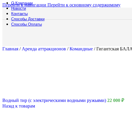
О Компании
Перейти к навигации
Перейти к основному содержимому
Новости
Контакты
Способы Доставки
Русский богатырь
Способы Оплаты
Главная
/
Аренда аттракционов
/
Командные
/
Гигантская БА
Водный тир (с электрическими водными ружьями)
22 000
₽
Назад к товарам