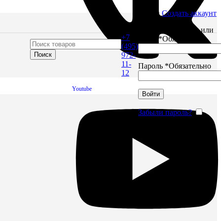
Войти
Создать аккаунт
Имя пользователя или
+7
Email
*
Обязательно
(495)
Поиск
972-
11-
Пароль
*
Обязательно
12
Youtube
Войти
Забыли пароль?
Запомнить меня
тов до
ящие