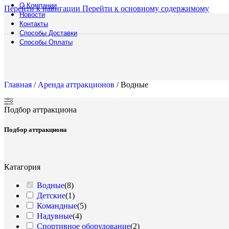
Локе
О Компании
Перейти к навигации
Перейти к основному содержимому
Мягкая меб
Новости
Дива
Контакты
Кресл
Способы Доставки
Пуф
Способы Оплаты
Мебель для
Зонт
Мебел
Барны
Главная
/
Аренда аттракционов
/
Водные
Обогр
Шир
Подбор аттракциона
Аренда
Подбор аттракциона
Мебели
Подберите мебел
коктейльных стол
Катагория
решения для люб
Водные
(
8
)
Смотреть катало
Детские
(
1
)
Полоса препятст
Командные
(
5
)
Русский богатыр
Надувные
(
4
)
Техническое обе
Спортивное оборудование
(
2
)