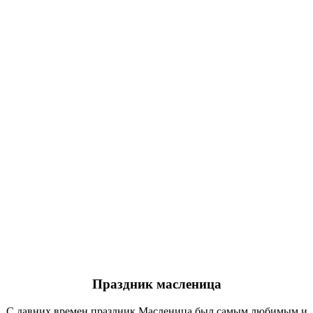
Праздник масленица
С давних времен праздник Масленица был самым любимым и