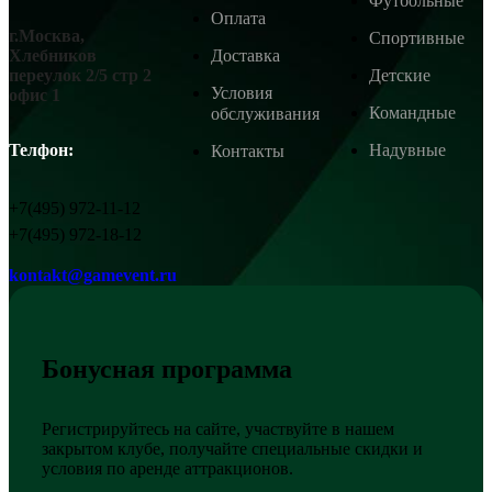
Футбольные
Оплата
г.Москва,
Спортивные
Доставка
Хлебников
Детские
переулок 2/5 стр 2
Условия
офис 1
Командные
обслуживания
Надувные
Телфон:
Контакты
+7(495) 972-11-12
+7(495) 972-18-12
kontakt@gamevent.ru
Бонусная программа
Регистрируйтесь на сайте, участвуйте в нашем
закрытом клубе, получайте специальные скидки и
условия по аренде аттракционов.