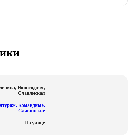
тики
леница
,
Новогодняя
,
Славянская
нтураж
,
Командные
,
Славянские
На улице