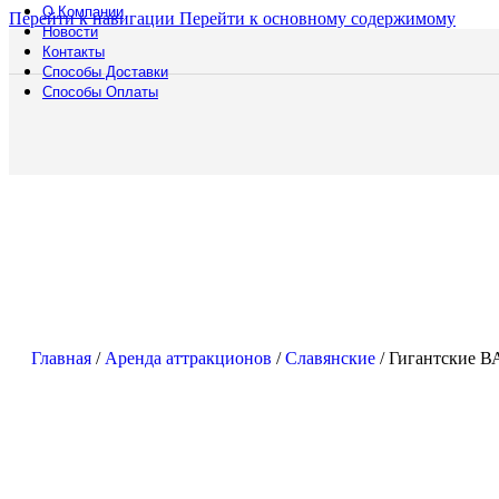
О Компании
Перейти к навигации
Перейти к основному содержимому
Новости
Контакты
Способы Доставки
Способы Оплаты
Главная
/
Аренда аттракционов
/
Славянские
/
Гигантские 
9 Мая