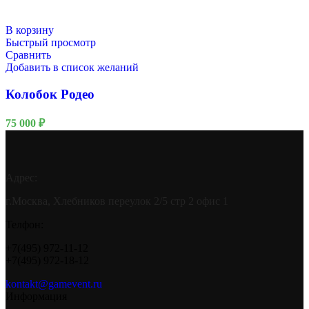
В корзину
Быстрый просмотр
Сравнить
Добавить в список желаний
Колобок Родео
75 000
₽
Адрес:
г.Москва, Хлебников переулок 2/5 стр 2 офис 1
Телфон:
+7(495) 972-11-12
+7(495) 972-18-12
kontakt@gamevent.ru
Информация