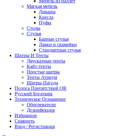
Мебель из паллет
Мягкая мебель
Диваны
Кресла
Пуфы
Столы
Стулья
Барные стулья
Лавки и скамейки
Стандартные стулья
Шатры И Тенты
Двускатные тенты
Кайт-тенты
Простые шатры
Тенты Атриум
Шатры-Пагода
Полоса Препятствий QR
Русский Богатырь
Техническое Оснащение
Обогреватели
Дезинфекция
Избранное
Сравнить
Вход / Регистрация