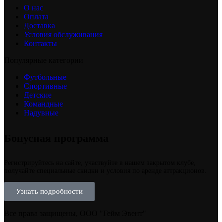
О нас
Оплата
Доставка
Условия обслуживания
Контакты
Популярные категории
Футбольные
Спортивные
Детские
Командные
Надувные
Бонусная программа
Регистрируйтесь на сайте, участвуйте в нашем закрытом клубе,
получайте специальные скидки и условия по аренде аттракционов.
Узнать подробности
Все права защищены, ООО "Гейм Эвент"