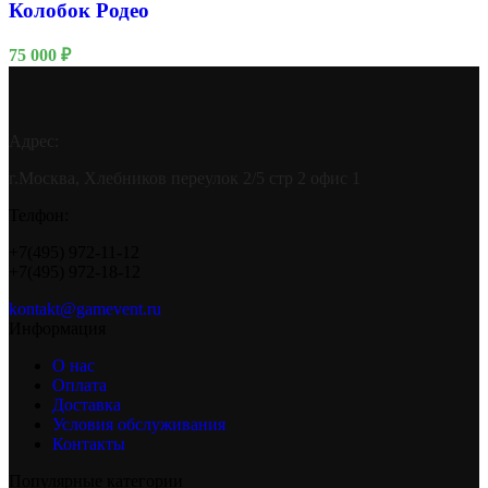
Колобок Родео
75 000
₽
Адрес:
г.Москва, Хлебников переулок 2/5 стр 2 офис 1
Телфон:
+7(495) 972-11-12
+7(495) 972-18-12
kontakt@gamevent.ru
Информация
О нас
Оплата
Доставка
Условия обслуживания
Контакты
Популярные категории