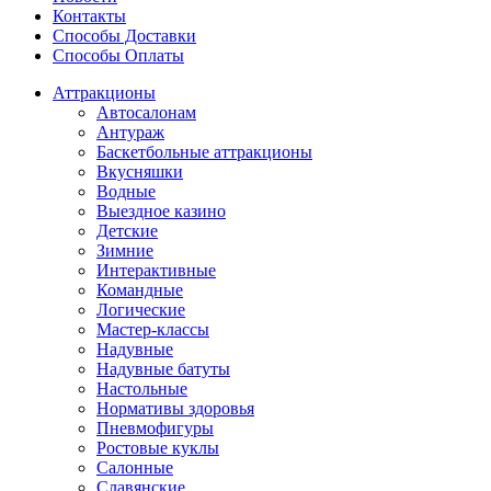
Контакты
Способы Доставки
Способы Оплаты
Аттракционы
Автосалонам
Антураж
Баскетбольные аттракционы
Вкусняшки
Водные
Выездное казино
Детские
Зимние
Интерактивные
Командные
Логические
Мастер-классы
Надувные
Надувные батуты
Настольные
Нормативы здоровья
Пневмофигуры
Ростовые куклы
Салонные
Славянские