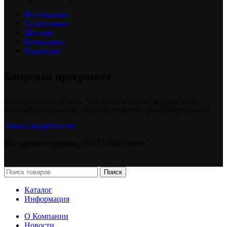
Футбольные
Спортивные
Детские
Командные
Надувные
Бонусная программа
Регистрируйтесь на сайте, участвуйте в нашем закрытом клубе,
получайте специальные скидки и условия по аренде аттракционов.
Узнать подробности
Все права защищены, ООО "Гейм Эвент"
Поиск
Каталог
Информация
О Компании
Новости