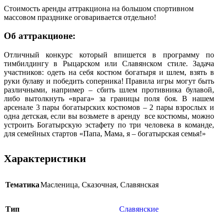
Стоимость аренды аттракциона на большом спортивном
массовом празднике оговаривается отдельно!
Об аттракционе:
Отличный конкурс который впишется в программу по
тимбилдингу в Рыцарском или Славянском стиле. Задача
участников: одеть на себя костюм богатыря и шлем, взять в
руки булаву и победить соперника! Правила игры могут быть
различными, например – сбить шлем противника булавой,
либо вытолкнуть «врага» за границы поля боя. В нашем
арсенале 3 пары богатырских костюмов – 2 пары взрослых и
одна детская, если вы возьмете в аренду все костюмы, можно
устроить Богатырскую эстафету по три человека в команде,
для семейных стартов «Папа, Мама, я – богатырская семья!»
Характеристики
Тематика
Масленица
,
Сказочная
,
Славянская
Тип
Славянские