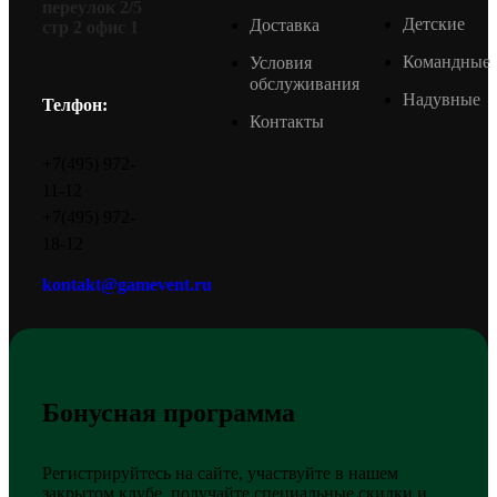
переулок 2/5
Детские
Доставка
стр 2 офис 1
Командные
Условия
обслуживания
Надувные
Телфон:
Контакты
+7(495) 972-
11-12
+7(495) 972-
18-12
kontakt@gamevent.ru
Бонусная программа
Регистрируйтесь на сайте, участвуйте в нашем
закрытом клубе, получайте специальные скидки и