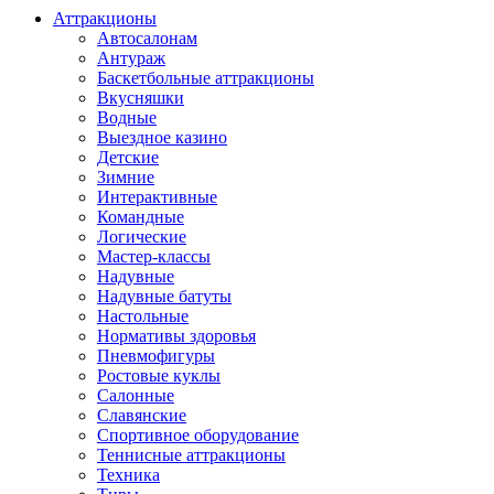
Аттракционы
Автосалонам
Антураж
Баскетбольные аттракционы
Вкусняшки
Водные
Выездное казино
Детские
Зимние
Интерактивные
Командные
Логические
Мастер-классы
Надувные
Надувные батуты
Настольные
Нормативы здоровья
Пневмофигуры
Ростовые куклы
Салонные
Славянские
Спортивное оборудование
Теннисные аттракционы
Техника