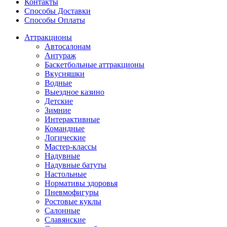
Контакты
Способы Доставки
Способы Оплаты
Аттракционы
Автосалонам
Антураж
Баскетбольные аттракционы
Вкусняшки
Водные
Выездное казино
Детские
Зимние
Интерактивные
Командные
Логические
Мастер-классы
Надувные
Надувные батуты
Настольные
Нормативы здоровья
Пневмофигуры
Ростовые куклы
Салонные
Славянские