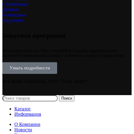
Спортивные
Детские
Командные
Надувные
Бонусная программа
Регистрируйтесь на сайте, участвуйте в нашем закрытом клубе,
получайте специальные скидки и условия по аренде аттракционов.
Узнать подробности
Все права защищены, ООО "Гейм Эвент"
Поиск
Каталог
Информация
О Компании
Новости