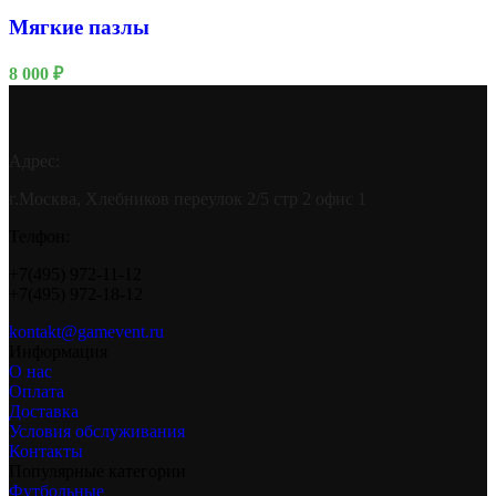
Мягкие пазлы
8 000
₽
Адрес:
г.Москва, Хлебников переулок 2/5 стр 2 офис 1
Телфон:
+7(495) 972-11-12
+7(495) 972-18-12
kontakt@gamevent.ru
Информация
О нас
Оплата
Доставка
Условия обслуживания
Контакты
Популярные категории
Футбольные