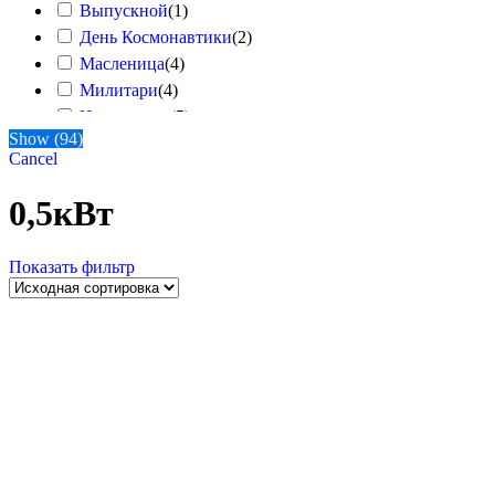
Выпускной
(
1
)
Техническое обеспечение
(
1
)
День Космонавтики
(
2
)
Тиры
(
1
)
Масленица
(
4
)
Футбольные аттракционы
(
5
)
Милитари
(
4
)
Хоккейные аттракционы
(
4
)
Новогодняя
(
5
)
Show
(
94
)
Сказочная
(
5
)
Cancel
Славянская
(
4
)
Чикаго
(
1
)
0,5кВт
Показать фильтр