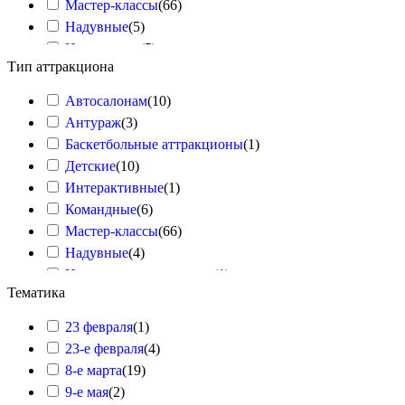
Мастер-классы
(
66
)
Надувные
(
5
)
Настольные
(
5
)
Тип аттракциона
Полоса препятствий QR
(
1
)
Салонные
(
8
)
Автосалонам
(
10
)
Славянские
(
6
)
Антураж
(
3
)
Спортивное оборудование
(
7
)
Баскетбольные аттракционы
(
1
)
Техника
(
2
)
Детские
(
10
)
Техническое оснащение
(
1
)
Интерактивные
(
1
)
Тиры
(
1
)
Командные
(
6
)
Футбольные аттракционы
(
5
)
Мастер-классы
(
66
)
Хоккейные аттракционы
(
4
)
Надувные
(
4
)
Надувные аттракционы
(
1
)
Тематика
Настольные
(
5
)
Полоса Препятствий QR
(
1
)
23 февраля
(
1
)
Салонные
(
8
)
23-е февраля
(
4
)
Славянские
(
6
)
8-е марта
(
19
)
Спортивное оборудование
(
7
)
9-е мая
(
2
)
Техника
(
2
)