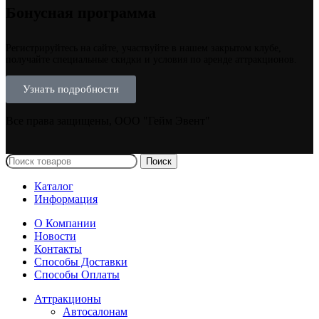
Бонусная программа
Регистрируйтесь на сайте, участвуйте в нашем закрытом клубе,
получайте специальные скидки и условия по аренде аттракционов.
Узнать подробности
Все права защищены, ООО "Гейм Эвент"
Поиск
Каталог
Информация
О Компании
Новости
Контакты
Способы Доставки
Способы Оплаты
Аттракционы
Автосалонам