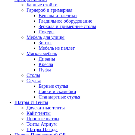
Барные стойки
Гардероб и гримерная
Вешала и плечики
Гладильное оборудование
Зеркала и гримерные столы
Локеры
Мебель для улицы
Зонты
Мебель из паллет
Мягкая мебель
Диваны
Кресла
Пуфы
Столы
Стулья
Барные стулья
Лавки и скамейки
Стандартные стулья
Шатры И Тенты
Двускатные тенты
Кайт-тенты
Простые шатры
Тенты Атриум
Шатры-Пагода
Полоса Препятствий QR