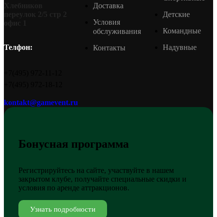
Доставка
Хлебников
Детские
переулок 2/5 стр 2
Условия
офис 1
Командные
обслуживания
Надувные
Телфон:
Контакты
+7(495) 972-11-12
+7(495) 972-18-12
kontakt@gamevent.ru
Бонусная программа
Регистрируйтесь на сайте, участвуйте в нашем
закрытом клубе, получайте специальные скидки и
условия по аренде аттракционов.
Узнать подробности