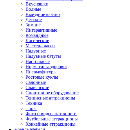
Вкусняшки
Водные
Выездное казино
Детские
Зимние
Интерактивные
Командные
Логические
Мастер-классы
Надувные
Надувные батуты
Настольные
Нормативы здоровья
Пневмофигуры
Ростовые куклы
Салонные
Славянские
Спортивное оборудование
Теннисные аттракционы
Техника
Тиры
Фото и видео активности
Футбольные аттракционы
Хоккейные аттракционы
Аренда Мебели