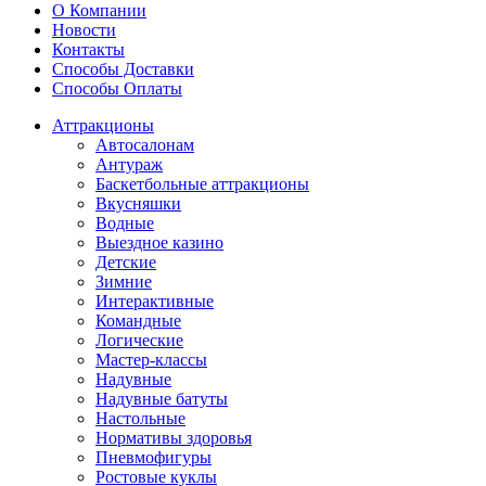
О Компании
Новости
Контакты
Способы Доставки
Способы Оплаты
Аттракционы
Автосалонам
Антураж
Баскетбольные аттракционы
Вкусняшки
Водные
Выездное казино
Детские
Зимние
Интерактивные
Командные
Логические
Мастер-классы
Надувные
Надувные батуты
Настольные
Нормативы здоровья
Пневмофигуры
Ростовые куклы