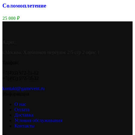
Соломоплетение
25 000
₽
Адрес:
г.Москва, Хлебников переулок 2/5 стр 2 офис 1
Телфон:
+7(495) 972-11-12
+7(495) 972-18-12
kontakt@gamevent.ru
Информация
О нас
Оплата
Доставка
Условия обслуживания
Контакты