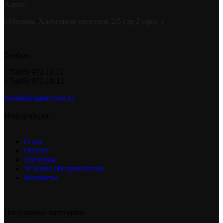
Адрес:
г.Москва, Хлебников переулок 2/5 стр 2 офис 1
Телфон:
+7(495) 972-11-12
+7(495) 972-18-12
kontakt@gamevent.ru
Информация
О нас
Оплата
Доставка
Условия обслуживания
Контакты
Популярные категории