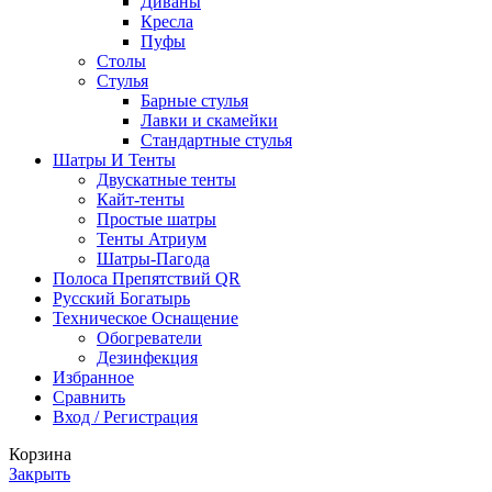
Диваны
Кресла
Пуфы
Столы
Стулья
Барные стулья
Лавки и скамейки
Стандартные стулья
Шатры И Тенты
Двускатные тенты
Кайт-тенты
Простые шатры
Тенты Атриум
Шатры-Пагода
Полоса Препятствий QR
Русский Богатырь
Техническое Оснащение
Обогреватели
Дезинфекция
Избранное
Сравнить
Вход / Регистрация
Корзина
Закрыть