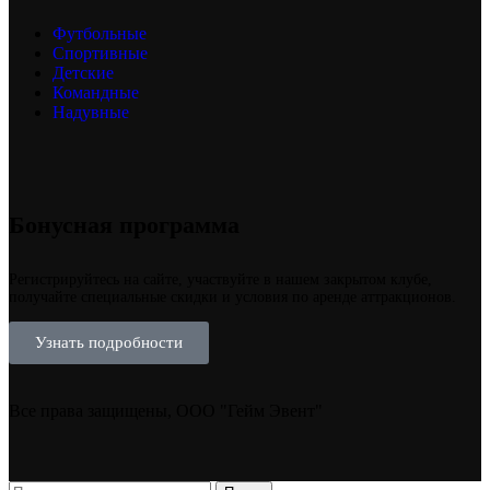
Футбольные
Спортивные
Детские
Командные
Надувные
Бонусная программа
Регистрируйтесь на сайте, участвуйте в нашем закрытом клубе,
получайте специальные скидки и условия по аренде аттракционов.
Узнать подробности
Все права защищены, ООО "Гейм Эвент"