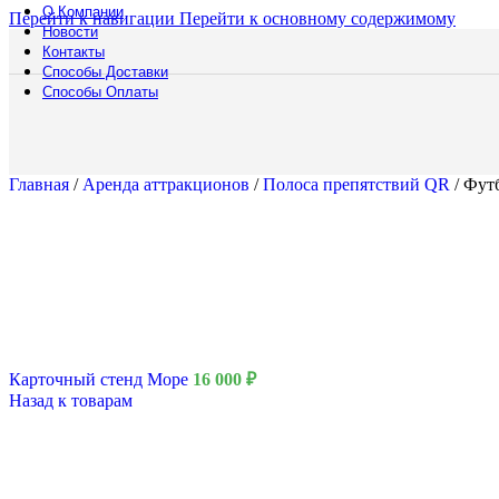
О Компании
Перейти к навигации
Перейти к основному содержимому
Новости
Контакты
Способы Доставки
Способы Оплаты
Главная
/
Аренда аттракционов
/
Полоса препятствий QR
/
Фут
Аренда мебели
Столы
Все с
Стулья
Все с
Барны
Лавки
Карточный стенд Море
16 000
₽
Станд
Назад к товарам
Шезл
Гардероб и
Вешал
Глади
Зерка