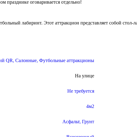
ом празднике оговаривается отдельно!
больный лабиринт. Этот аттракцион представляет собой стол-л
вий QR
,
Салонные
,
Футбольные аттракционы
На улице
Не требуется
4м2
Асфальт
,
Грунт
Всесезонный