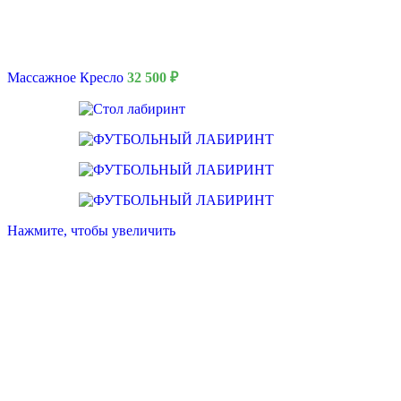
Локе
Мягкая меб
Дива
Кресл
Пуф
Массажное Кресло
32 500
₽
Мебель для
Зонт
Мебел
Барны
Обогр
Шир
Аренда
Мебели
Подберите мебель
каталог и выбер
Нажмите, чтобы увеличить
Смотреть катало
Полоса препятст
Русский богатыр
Техническое обе
Подборки
Водная полоса