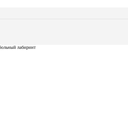
больный лабиринт
толы
тулья
е стулья
 и скамейки
артные стулья
онги
 гримерная
а и плечики
льное оборудование
ла и гримерные столы