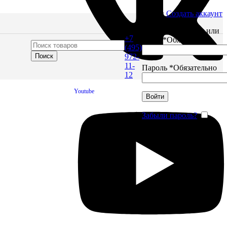
Войти
Создать аккаунт
Имя пользователя или
+7
Email
*
Обязательно
(495)
Поиск
972-
11-
Пароль
*
Обязательно
12
Youtube
Войти
Забыли пароль?
Запомнить меня
тов до
ящие