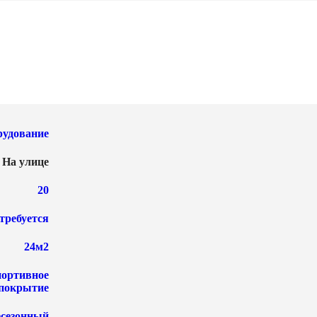
рудование
,
На улице
20
требуется
24м2
ортивное
покрытие
есезонный