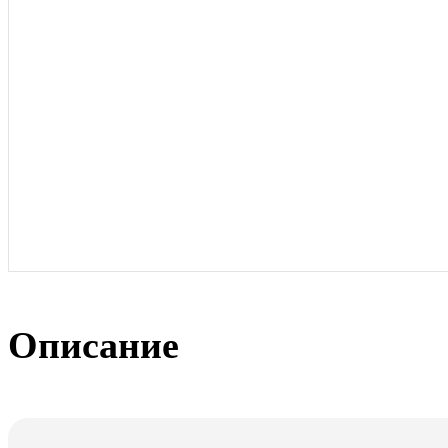
Русский богатырь
Подключайтесь к программе лояльнос
Получайте скидки и бонусы с каждого заказа. Зарегистрируйтесь на н
Подробнее
Описание