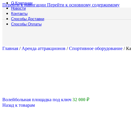
О Компании
Перейти к навигации
Перейти к основному содержимому
Новости
Контакты
Способы Доставки
Способы Оплаты
Русский богатырь
Главная
/
Аренда аттракционов
/
Спортивное оборудование
/
Ка
Волейбольная площадка под ключ
32 000
₽
Назад к товарам