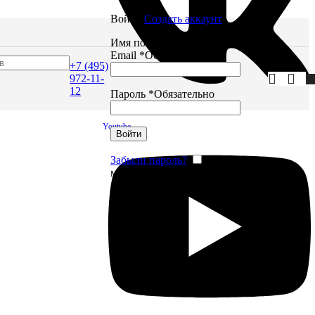
Войти
Создать аккаунт
Имя пользователя или
Email
*
Обязательно
+7 (495)
972-11-
12
Пароль
*
Обязательно
Youtube
Войти
Забыли пароль?
Запомнить
меня