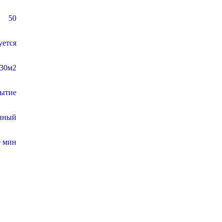
50
уется
30м2
рытие
нный
0 мин