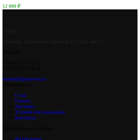
12 000
₽
Адрес:
г.Москва, Хлебников переулок 2/5 стр 2 офис 1
Телфон:
+7(495) 972-11-12
+7(495) 972-18-12
kontakt@gamevent.ru
Информация
О нас
Оплата
Доставка
Условия обслуживания
Контакты
Популярные категории
Футбольные