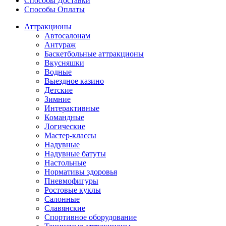
Способы Доставки
Способы Оплаты
Аттракционы
Автосалонам
Антураж
Баскетбольные аттракционы
Вкусняшки
Водные
Выездное казино
Детские
Зимние
Интерактивные
Командные
Логические
Мастер-классы
Надувные
Надувные батуты
Настольные
Нормативы здоровья
Пневмофигуры
Ростовые куклы
Салонные
Славянские
Спортивное оборудование