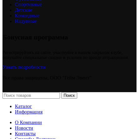
Спортивные
Детские
Командные
Надувные
Бонусная программа
Регистрируйтесь на сайте, участвуйте в нашем закрытом клубе,
получайте специальные скидки и условия по аренде аттракционов.
Узнать подробности
Все права защищены, ООО "Гейм Эвент"
Поиск
Каталог
Информация
О Компании
Новости
Контакты