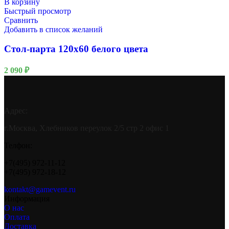
В корзину
Быстрый просмотр
Сравнить
Добавить в список желаний
Стол-парта 120х60 белого цвета
2 090
₽
Адрес:
г.Москва, Хлебников переулок 2/5 стр 2 офис 1
Телфон:
+7(495) 972-11-12
+7(495) 972-18-12
kontakt@gamevent.ru
Информация
О нас
Оплата
Доставка