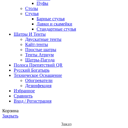
Пуфы
Столы
Стулья
Барные стулья
Лавки и скамейки
Стандартные стулья
Шатры И Тенты
Двускатные тенты
Кайт-тенты
Простые шатры
Тенты Атриум
Шатры-Пагода
Полоса Препятствий QR
Русский Богатырь
Техническое Оснащение
Обогреватели
Дезинфекция
Избранное
Сравнить
Вход / Регистрация
Корзина
Закрыть
Заказ