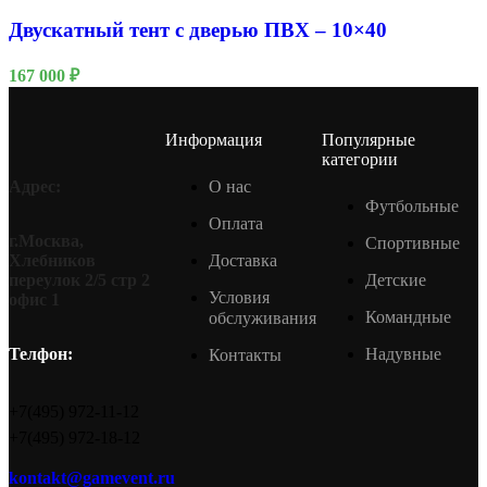
Двускатный тент с дверью ПВХ – 10×40
167 000
₽
Информация
Популярные
категории
О нас
Адрес:
Футбольные
Оплата
г.Москва,
Спортивные
Доставка
Хлебников
Детские
переулок 2/5 стр 2
Условия
офис 1
Командные
обслуживания
Надувные
Телфон:
Контакты
+7(495) 972-11-12
+7(495) 972-18-12
kontakt@gamevent.ru