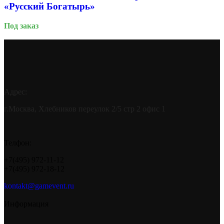
«Русский Богатырь»
Под заказ
Адрес:
г.Москва, Хлебников переулок 2/5 стр 2 офис 1
Телфон:
+7(495) 972-11-12
+7(495) 972-18-12
kontakt@gamevent.ru
Информация