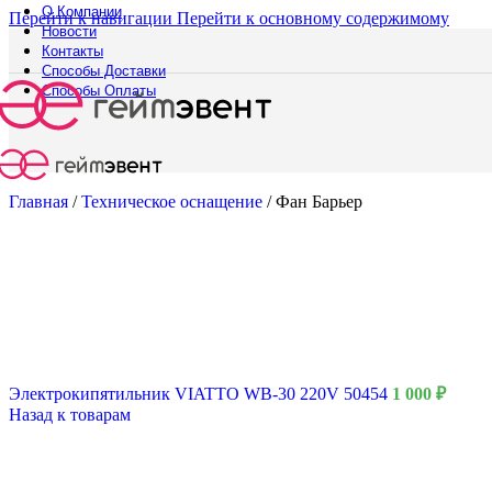
О Компании
Перейти к навигации
Перейти к основному содержимому
Новости
Контакты
Способы Доставки
Русский богатырь
Способы Оплаты
Главная
/
Техническое оснащение
/
Фан Барьер
Электрокипятильник VIATTO WB-30 220V 50454
1 000
₽
Назад к товарам