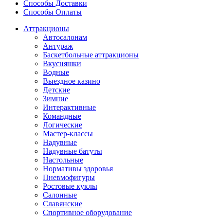
Способы Доставки
Способы Оплаты
Аттракционы
Автосалонам
Антураж
Баскетбольные аттракционы
Вкусняшки
Водные
Выездное казино
Детские
Зимние
Интерактивные
Командные
Логические
Мастер-классы
Надувные
Надувные батуты
Настольные
Нормативы здоровья
Пневмофигуры
Ростовые куклы
Салонные
Славянские
Спортивное оборудование