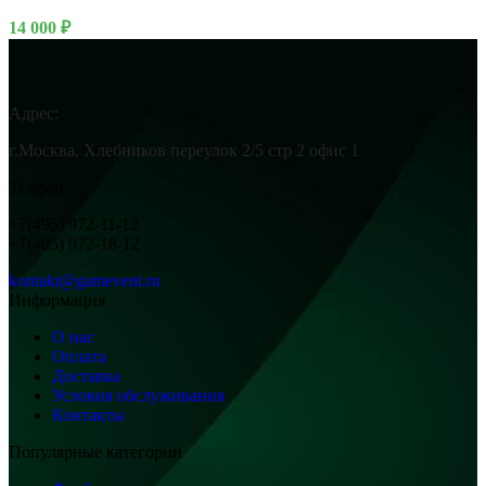
14 000
₽
Адрес:
г.Москва, Хлебников переулок 2/5 стр 2 офис 1
Телфон:
+7(495) 972-11-12
+7(495) 972-18-12
kontakt@gamevent.ru
Информация
О нас
Оплата
Доставка
Условия обслуживания
Контакты
Популярные категории