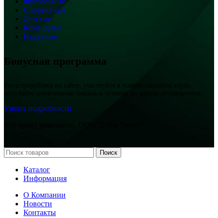
Футбольные
Спортивные
Детские
Командные
Надувные
Бонусная программа
Регистрируйтесь на сайте, участвуйте в нашем закрытом клубе,
получайте специальные скидки и условия по аренде аттракционов.
Узнать подробности
Все права защищены, ООО "Гейм Эвент"
Поиск
Каталог
Информация
О Компании
Новости
Контакты