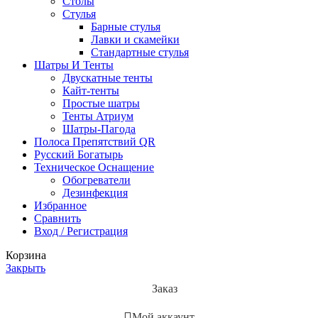
Столы
Стулья
Барные стулья
Лавки и скамейки
Стандартные стулья
Шатры И Тенты
Двускатные тенты
Кайт-тенты
Простые шатры
Тенты Атриум
Шатры-Пагода
Полоса Препятствий QR
Русский Богатырь
Техническое Оснащение
Обогреватели
Дезинфекция
Избранное
Сравнить
Вход / Регистрация
Корзина
Закрыть
Заказ
Мой аккаунт