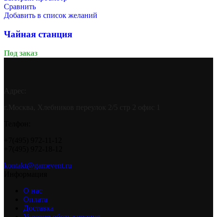
Сравнить
Добавить в список желаний
Чайная станция
Под заказ
Адрес:
г.Москва, Хлебников переулок 2/5 стр 2 офис 1
Телфон:
+7(495) 972-11-12
+7(495) 972-18-12
kontakt@gamevent.ru
Информация
О нас
Оплата
Доставка
Условия обслуживания