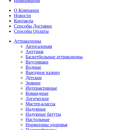
Информация
О Компании
Новости
Контакты
Способы Доставки
Способы Оплаты
Аттракционы
Автосалонам
Антураж
Баскетбольные аттракционы
Вкусняшки
Водные
Выездное казино
Детские
Зимние
Интерактивные
Командные
Логические
Мастер-классы
Надувные
Надувные батуты
Настольные
Нормативы здоровья
Пневмофигуры