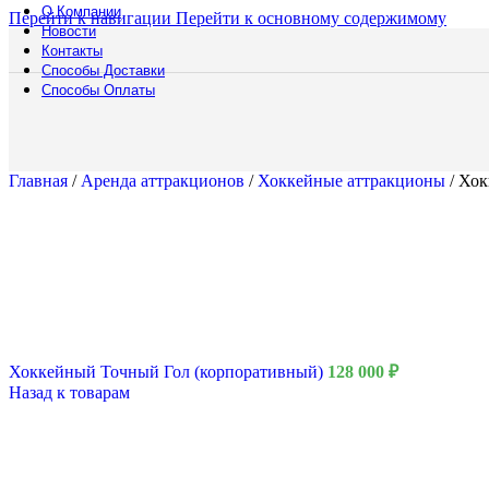
О Компании
Перейти к навигации
Перейти к основному содержимому
Новости
Контакты
Способы Доставки
Способы Оплаты
Главная
/
Аренда аттракционов
/
Хоккейные аттракционы
/
Хок
Хоккейный Точный Гол (корпоративный)
128 000
₽
9 Мая
Назад к товарам