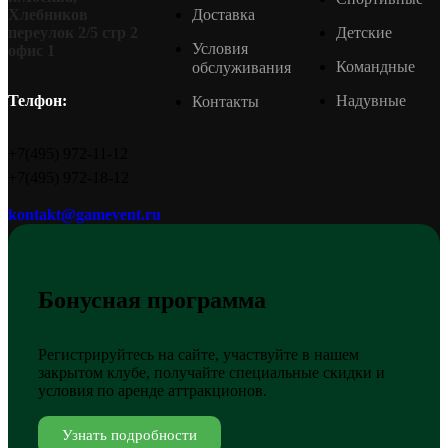
Доставка
Хлебников
Детские
переулок 2/5 стр 2
Условия
офис 1
Командные
обслуживания
Надувные
Телфон:
Контакты
+7(495) 972-11-12
+7(495) 972-18-12
kontakt@gamevent.ru
Бонусная программа
Регистрируйтесь на сайте, участвуйте в нашем
закрытом клубе, получайте специальные скидки и
условия по аренде аттракционов.
Узнать подробности