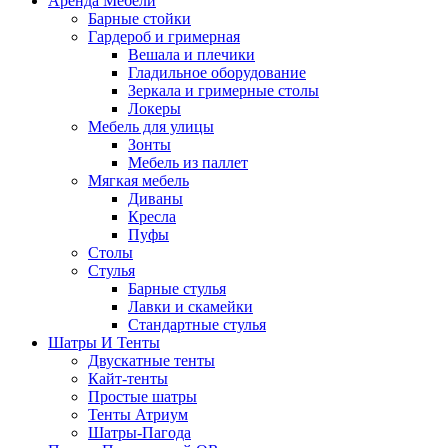
Аренда Мебели
Барные стойки
Гардероб и гримерная
Вешала и плечики
Гладильное оборудование
Зеркала и гримерные столы
Локеры
Мебель для улицы
Зонты
Мебель из паллет
Мягкая мебель
Диваны
Кресла
Пуфы
Столы
Стулья
Барные стулья
Лавки и скамейки
Стандартные стулья
Шатры И Тенты
Двускатные тенты
Кайт-тенты
Простые шатры
Тенты Атриум
Шатры-Пагода