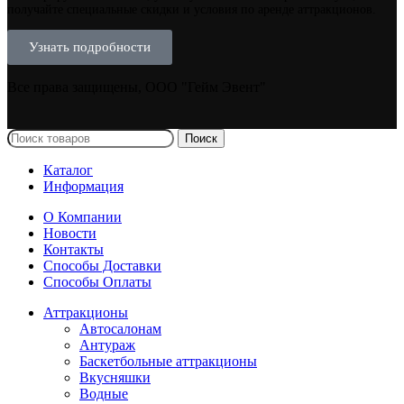
получайте специальные скидки и условия по аренде аттракционов.
Узнать подробности
Все права защищены, ООО "Гейм Эвент"
Поиск
Каталог
Информация
О Компании
Новости
Контакты
Способы Доставки
Способы Оплаты
Аттракционы
Автосалонам
Антураж
Баскетбольные аттракционы
Вкусняшки
Водные