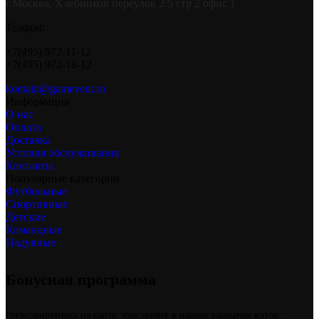
г.Москва, Хлебников переулок 2/5 стр 2 офис 1
Телфон:
+7(495) 972-11-12
+7(495) 972-18-12
kontakt@gamevent.ru
Информация
О нас
Оплата
Доставка
Условия обслуживания
Контакты
Популярные категории
Футбольные
Спортивные
Детские
Командные
Надувные
Бонусная программа
Регистрируйтесь на сайте, участвуйте в нашем закрытом клубе,