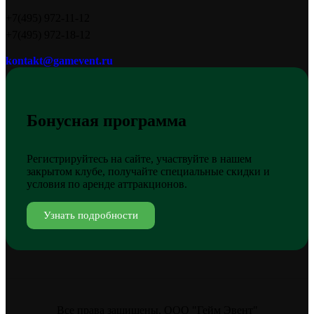
+7(495) 972-11-12
+7(495) 972-18-12
kontakt@gamevent.ru
Бонусная программа
Регистрируйтесь на сайте, участвуйте в нашем
закрытом клубе, получайте специальные скидки и
условия по аренде аттракционов.
Узнать подробности
Все права защищены, ООО "Гейм Эвент"