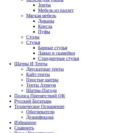
Зонты
Мебель из паллет
Мягкая мебель
Диваны
Кресла
Пуфы
Столы
Стулья
Барные стулья
Лавки и скамейки
Стандартные стулья
Шатры И Тенты
Двускатные тенты
Кайт-тенты
Простые шатры
Тенты Атриум
Шатры-Пагода
Полоса Препятствий QR
Русский Богатырь
Техническое Оснащение
Обогреватели
Дезинфекция
Избранное
Сравнить