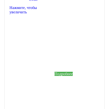
Подключайтесь
Нажмите, чтобы
к программе
увеличить
лояльности
Гейм Эвент
Получайте скидки и
бонусы с каждого
заказа.
Зарегистрируйтесь на
нашем сайте и станьте
участником
накопительной системы
бонусов и привилегий.
Подробнее