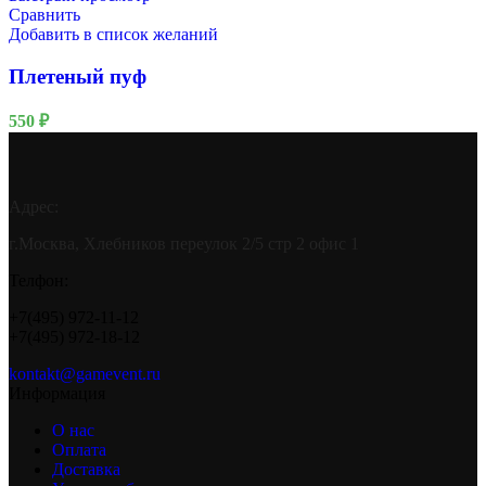
Сравнить
Добавить в список желаний
Плетеный пуф
550
₽
Адрес:
г.Москва, Хлебников переулок 2/5 стр 2 офис 1
Телфон:
+7(495) 972-11-12
+7(495) 972-18-12
kontakt@gamevent.ru
Информация
О нас
Оплата
Доставка