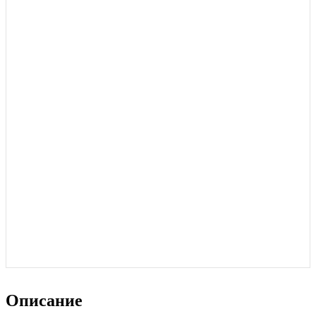
Подключайтесь к программе
лояльности Гейм Эвент
Получайте скидки и бонусы с каждого заказа.
Зарегистрируйтесь на нашем сайте и станьте участником
накопительной системы бонусов и привилегий.
Подробнее
Описание