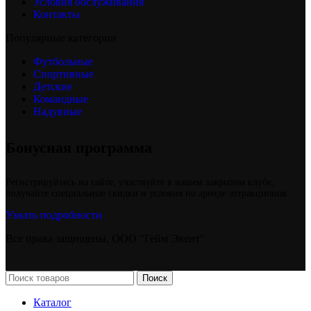
Условия обслуживания
Контакты
Популярные категории
Футбольные
Спортивные
Детские
Командные
Надувные
Бонусная программа
Регистрируйтесь на сайте, участвуйте в нашем закрытом клубе,
получайте специальные скидки и условия по аренде аттракционов.
Узнать подробности
Все права защищены, ООО "Гейм Эвент"
Поиск
Каталог