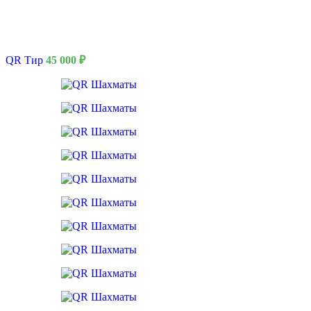
QR Тир
45 000
₽
8 Марта