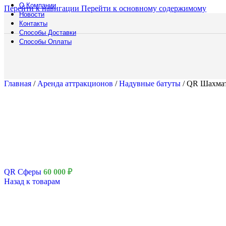
О Компании
Перейти к навигации
Перейти к основному содержимому
Новости
Контакты
Способы Доставки
Способы Оплаты
Главная
/
Аренда аттракционов
/
Надувные батуты
/
QR Шахма
Полоса препятст
Русский богатыр
Техническое обе
Подборки
Водная полоса
QR Сферы
60 000
₽
Назад к товарам