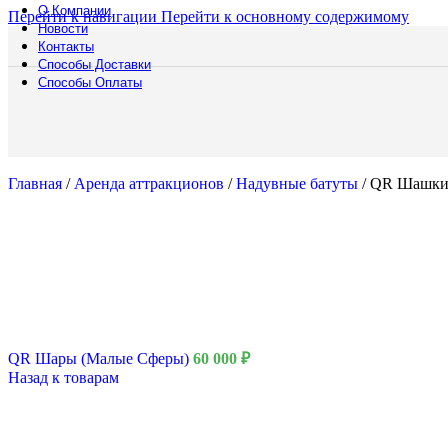
Мебел
О Компании
Перейти к навигации
Перейти к основному содержимому
Барны
Новости
Обогр
Контакты
Шир
Способы Доставки
Способы Оплаты
Аренда
Мебели
Подберите мебель
выберите подход
Смотреть катало
Главная
/
Аренда аттракционов
/
Надувные батуты
/
QR Шашк
Полоса препятст
Русский богатыр
Техническое обе
Подборки
Водная полоса
QR Шары (Малые Сферы)
60 000
₽
Назад к товарам