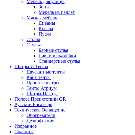
Мебель для улицы
Зонты
Мебель из паллет
Мягкая мебель
Диваны
Кресла
Пуфы
Столы
Стулья
Барные стулья
Лавки и скамейки
Стандартные стулья
Шатры И Тенты
Двускатные тенты
Кайт-тенты
Простые шатры
Тенты Атриум
Шатры-Пагода
Полоса Препятствий QR
Русский Богатырь
Техническое Оснащение
Обогреватели
Дезинфекция
Избранное
Сравнить