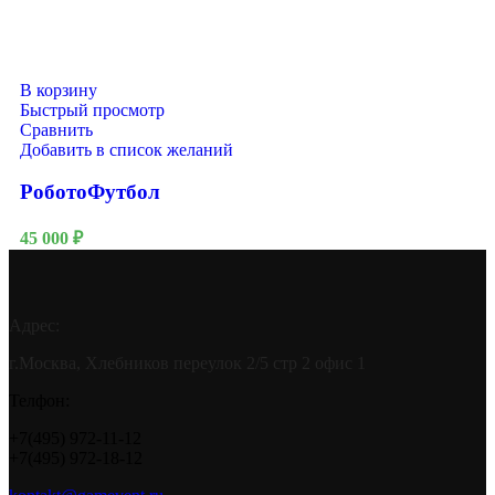
В корзину
Быстрый просмотр
Сравнить
Добавить в список желаний
РоботоФутбол
45 000
₽
Адрес:
г.Москва, Хлебников переулок 2/5 стр 2 офис 1
Телфон:
+7(495) 972-11-12
+7(495) 972-18-12