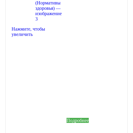
Нажмите, чтобы
увеличить
Подключайтесь
к программе
лояльности
Гейм Эвент
Получайте скидки и
бонусы с каждого
заказа.
Зарегистрируйтесь на
нашем сайте и станьте
участником
накопительной системы
бонусов и привилегий.
Подробнее