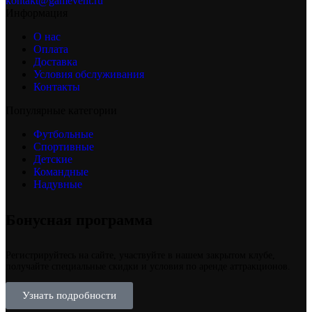
kontakt@gamevent.ru
Информация
О нас
Оплата
Доставка
Условия обслуживания
Контакты
Популярные категории
Футбольные
Спортивные
Детские
Командные
Надувные
Бонусная программа
Регистрируйтесь на сайте, участвуйте в нашем закрытом клубе,
получайте специальные скидки и условия по аренде аттракционов.
Узнать подробности