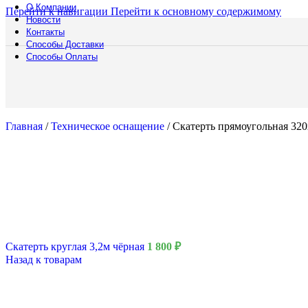
Мебел
О Компании
Перейти к навигации
Перейти к основному содержимому
Барны
Новости
Обогр
Контакты
Шир
Способы Доставки
Способы Оплаты
Аренда
Мебели
Подберите мебель
выберите подход
Смотреть катало
Главная
/
Техническое оснащение
/
Скатерть прямоугольная 320
Полоса препятст
Русский богатыр
Техническое обе
Подборки
Водная полоса
Скатерть круглая 3,2м чёрная
1 800
₽
Назад к товарам