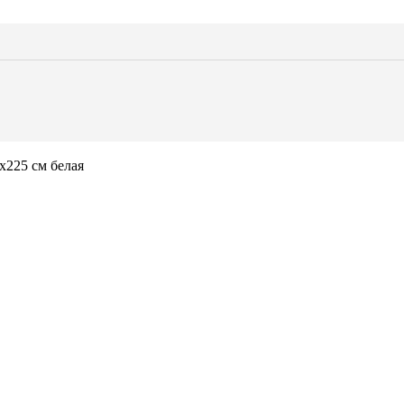
ь из паллет
е стойки
еватели
мы
 для вашего мероприятия — от лаунж-зон и банкетных комплекто
ящие решения для любого формата события.
г
х225 см белая
вий QR
ь
спечение