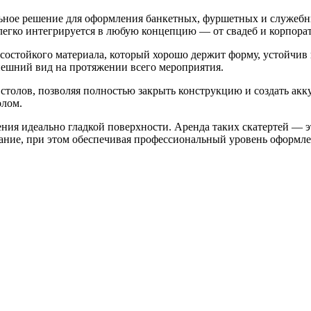
льное решение для оформления банкетных, фуршетных и служебн
егко интегрируется в любую концепцию — от свадеб и корпорат
остойкого материала, который хорошо держит форму, устойчив 
нешний вид на протяжении всего мероприятия.
толов, позволяя полностью закрыть конструкцию и создать акку
олом.
ния идеально гладкой поверхности. Аренда таких скатертей — э
ивание, при этом обеспечивая профессиональный уровень оформл