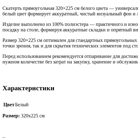
Скатерть прямоугольная 320×225 см белого цвета — универса
белый цвет формирует аккуратный, чистый визуальный фон и л
Изделие выполнено из 100% полиэстера — практичного и износ
посадку на столе, формируя аккуратные складки и опрятный в
Размер 320×225 см оптимален для стандартных прямоугольных с
точки зрения, так и для скрытия технических элементов под ст
Перед использованием рекомендуется отпаривание для достиже
нужном количестве без затрат на закупку, хранение и обслуж
Характеристики
QuestRace
Цвет
Белый
Размер:
320х225 см