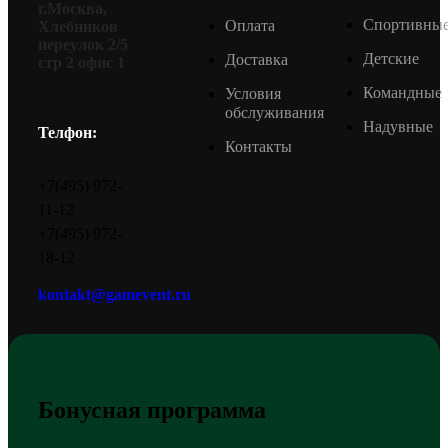
г.Москва,
Спортивны
Оплата
Хлебников
переулок 2/5
Детские
Доставка
стр 2 офис 1
Командные
Условия
обслуживания
Надувные
Телфон:
Контакты
+7(495) 972-
11-12
+7(495) 972-
18-12
kontakt@gamevent.ru
Бонусная программа