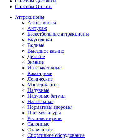
Способы Доставки
Способы Оплаты
Аттракционы
Автосалонам
Антураж
Баскетбольные аттракционы
Вкусняшки
Водные
Выездное казино
Детские
Зимние
Интерактивные
Командные
Логические
Мастер-классы
Надувные
Надувные батуты
Настольные
Нормативы здоровья
Пневмофигуры
Ростовые куклы
Салонные
Славянские
Спортивное оборудование