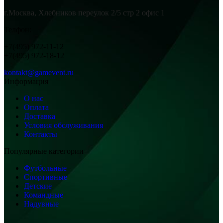
г.Москва, Хлебников переулок 2/5 стр 2 офис 1
Телфон:
+7(495) 972-11-12
+7(495) 972-18-12
kontakt@gamevent.ru
Информация
О нас
Оплата
Доставка
Условия обслуживания
Контакты
Популярные категории
Футбольные
Спортивные
Детские
Командные
Надувные