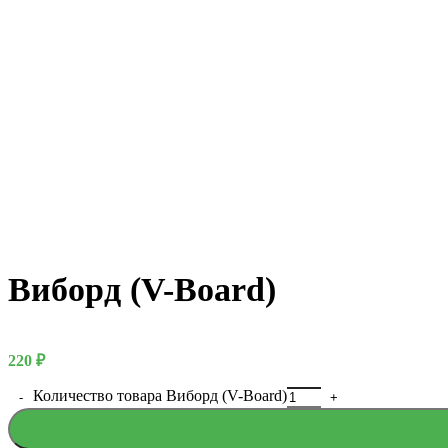
Виборд (V-Board)
Русский бога
220
₽
Количество товара Виборд (V-Board)