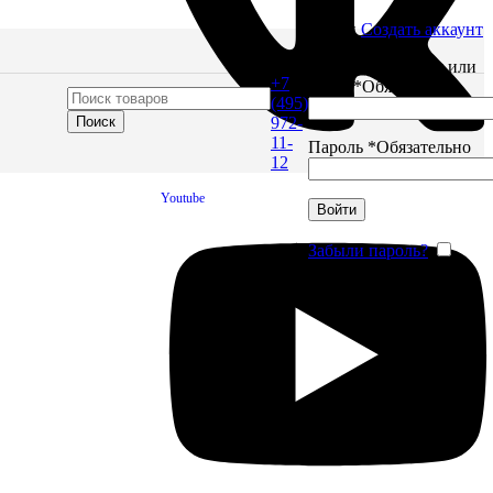
Войти
Создать аккаунт
Имя пользователя или
+7
Email
*
Обязательно
(495)
Поиск
972-
11-
Пароль
*
Обязательно
12
Youtube
Войти
Забыли пароль?
Запомнить меня