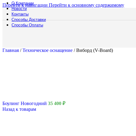
О Компании
Смотреть катало
Перейти к навигации
Перейти к основному содержимому
Новости
Полоса препятст
Контакты
Русский богатыр
Способы Доставки
Техническое обе
Способы Оплаты
Подборки
Водная полоса
Главная
/
Техническое оснащение
/
Виборд (V-Board)
Боулинг Новогодний
35 400
₽
Назад к товарам