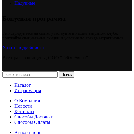
Надувные
Бонусная программа
Регистрируйтесь на сайте, участвуйте в нашем закрытом клубе,
получайте специальные скидки и условия по аренде аттракционов.
Узнать подробности
Все права защищены, ООО "Гейм Эвент"
Поиск
Каталог
Информация
О Компании
Новости
Контакты
Способы Доставки
Способы Оплаты
Аттракционы