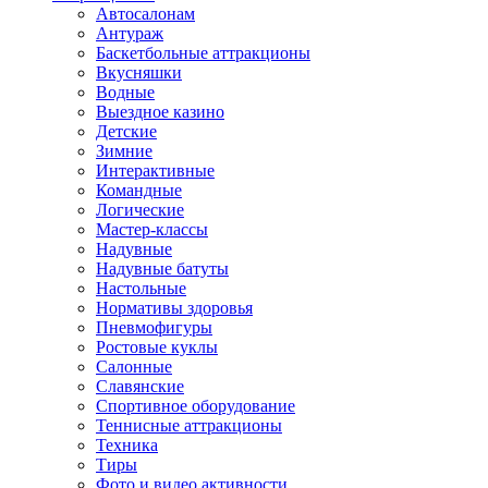
Автосалонам
Антураж
Баскетбольные аттракционы
Вкусняшки
Водные
Выездное казино
Детские
Зимние
Интерактивные
Командные
Логические
Мастер-классы
Надувные
Надувные батуты
Настольные
Нормативы здоровья
Пневмофигуры
Ростовые куклы
Салонные
Славянские
Спортивное оборудование
Теннисные аттракционы
Техника
Тиры
Фото и видео активности