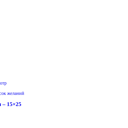
отр
исок желаний
 – 15×25