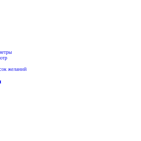
метры
отр
исок желаний
м