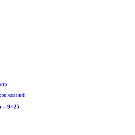
отр
исок желаний
 – 9×25