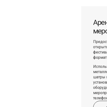
Арен
мер
Предос
открыт
фестив
формат
Исполь
металло
шатры 
устано
Масленица
оборуд
меропри
телефон