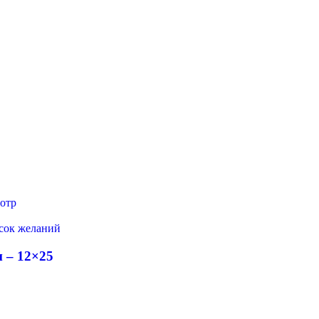
отр
исок желаний
 – 12×25