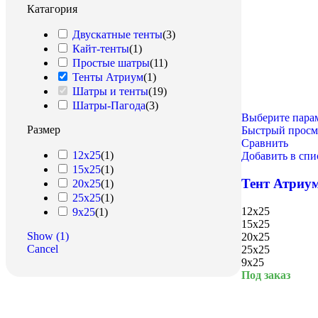
Катагория
Двускатные тенты
(
3
)
Кайт-тенты
(
1
)
Простые шатры
(
11
)
Тенты Атриум
(
1
)
Шатры и тенты
(
19
)
Шатры-Пагода
(
3
)
Выберите пара
Размер
Быстрый просм
Сравнить
12x25
(
1
)
Добавить в сп
8 Марта
15x25
(
1
)
Тент Атриу
20x25
(
1
)
25x25
(
1
)
12x25
9x25
(
1
)
15x25
Show
(
1
)
20x25
Cancel
25x25
9x25
Под заказ