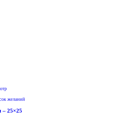
отр
исок желаний
 – 25×25