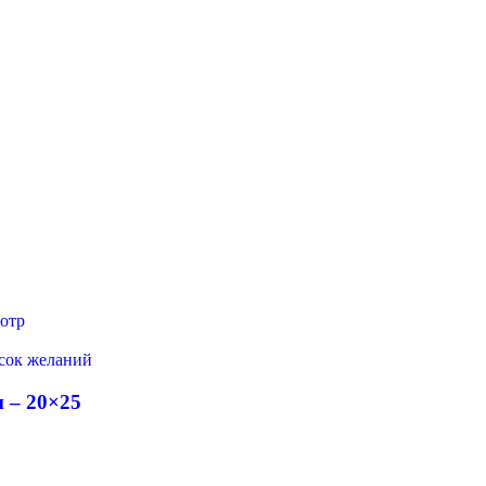
отр
исок желаний
 – 20×25