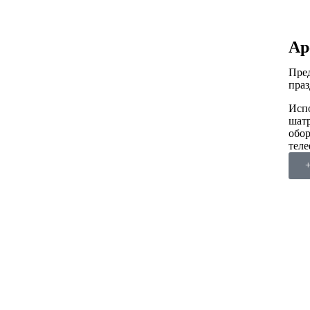
Ар
Пред
праз
Испо
шатр
обор
теле
+
9 Мая