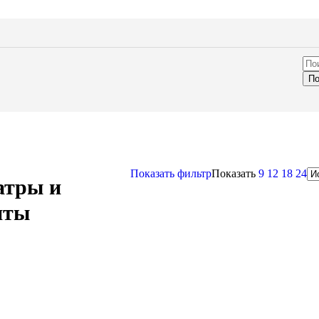
 улицы
ы
ь из паллет
е стойки
еватели
мы
По
ь для вашего мероприятия — от лаунж-зон и банкетных
ктейльных столов и стильных стульев. Перейдите в каталог и
ящие решения для любого формата события.
г
Показать фильтр
Показать
9
12
18
24
тры и
вий QR
ь
нты
спечение