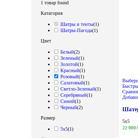
1
товар found
Катагория
Шатры и тенты
(
1
)
Шатры-Пагода
(
1
)
Цвет
Белый
(
2
)
Зеленый
(
1
)
Золотой
(
1
)
Красный
(
1
)
Розовый
(
1
)
Выбери
Салатовый
(
1
)
Быстры
Светло-Зеленый
(
1
)
Сравни
Серебряный
(
1
)
Добави
Синий
(
1
)
8 Марта
Черный
(
2
)
Шате
Размер
5x5
22 000
5x5
(
1
)