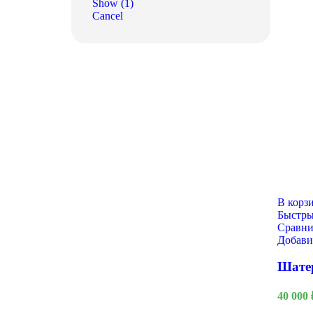
Show
(
1
)
Cancel
В корз
Быстры
Сравни
Русский богатырь
Добави
Шате
40 000