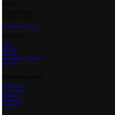
Телфон:
+7(495) 972-11-12
+7(495) 972-18-12
kontakt@gamevent.ru
Информация
О нас
Оплата
Доставка
Условия обслуживания
Контакты
Популярные категории
Футбольные
Спортивные
Детские
Командные
Надувные
Новый год