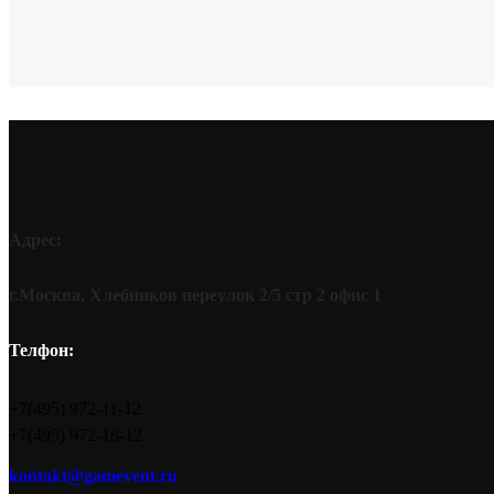
23 Февраля
Адрес:
г.Москва, Хлебников переулок 2/5 стр 2 офис 1
Телфон:
+7(495) 972-11-12
+7(495) 972-18-12
kontakt@gamevent.ru