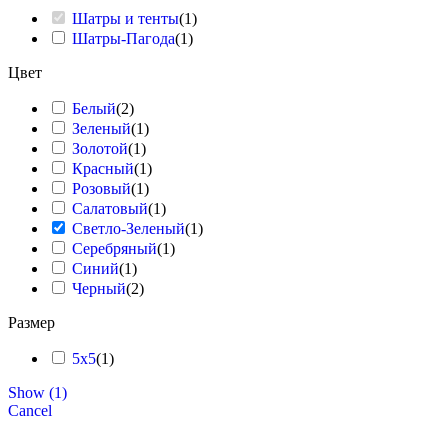
Шатры и тенты
(
1
)
Шатры-Пагода
(
1
)
Цвет
Белый
(
2
)
Зеленый
(
1
)
Золотой
(
1
)
Красный
(
1
)
Розовый
(
1
)
Салатовый
(
1
)
Светло-Зеленый
(
1
)
8 Марта
Серебряный
(
1
)
Синий
(
1
)
Черный
(
2
)
Размер
5x5
(
1
)
Show
(
1
)
Cancel