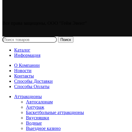
Все права защищены, ООО "Гейм Эвент"
Поиск
Каталог
Информация
О Компании
Новости
Новый год
Контакты
Способы Доставки
Способы Оплаты
Аттракционы
Автосалонам
Антураж
Баскетбольные аттракционы
Вкусняшки
Водные
Выездное казино