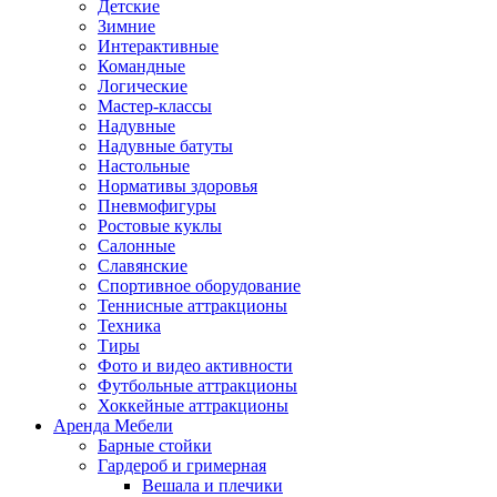
Детские
Зимние
Интерактивные
Командные
Логические
Мастер-классы
Надувные
Надувные батуты
Настольные
Нормативы здоровья
Пневмофигуры
Ростовые куклы
Салонные
Славянские
Спортивное оборудование
Теннисные аттракционы
Техника
Тиры
Фото и видео активности
Футбольные аттракционы
Масленица
Хоккейные аттракционы
Аренда Мебели
Барные стойки
Гардероб и гримерная
Вешала и плечики