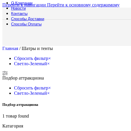
О Компании
Барны
Перейти к навигации
Перейти к основному содержимому
Новости
Обогр
Контакты
Шир
Аренда
Способы Доставки
Мебели
Способы Оплаты
Подберите мебел
комплектов до ко
выберите подход
Смотреть катало
Главная
/
Шатры и тенты
Полоса препятст
Русский богатыр
Сбросить фильтр
×
Техническое обе
Светло-Зеленый
×
Подборки
Водная полоса
Подбор аттракциона
Сбросить фильтр
×
Светло-Зеленый
×
Подбор аттракциона
1
товар found
Катагория