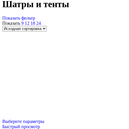
Шатры и тенты
4x4
(
1
)
5x10
(
2
)
5x5
(
1
)
Показать фильтр
6x36
(
1
)
QuestRace
Показать
9
12
18
24
6x6
(
1
)
8x12
(
1
)
8x8
(
1
)
9x25
(
1
)
Выберите параметры
Быстрый просмотр