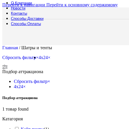
О Компании
Перейти к навигации
Перейти к основному содержимому
Новости
Контакты
Способы Доставки
Русский богатырь
Способы Оплаты
Главная
/
Шатры и тенты
Сбросить фильтр
×
4x24
×
Подбор аттракциона
Сбросить фильтр
×
4x24
×
Подбор аттракциона
1
товар found
Катагория