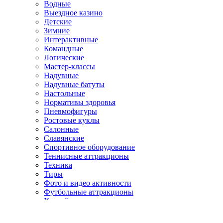
Водные
Выездное казино
Детские
Зимние
Интерактивные
Командные
Логические
Мастер-классы
Надувные
Надувные батуты
Настольные
Нормативы здоровья
Пневмофигуры
Ростовые куклы
Салонные
Славянские
Спортивное оборудование
Теннисные аттракционы
Техника
Тиры
Фото и видео активности
Футбольные аттракционы
Хоккейные аттракционы
Аренда Мебели
Барные стойки