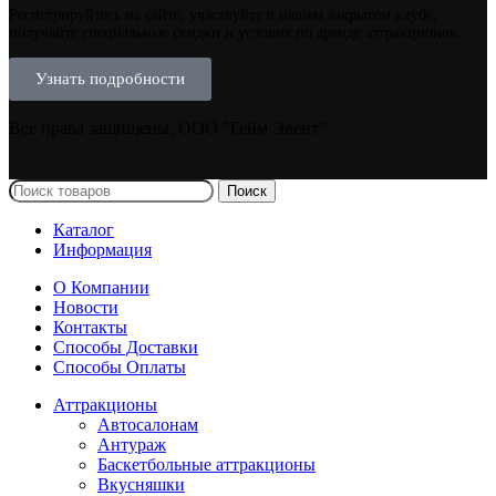
Регистрируйтесь на сайте, участвуйте в нашем закрытом клубе,
получайте специальные скидки и условия по аренде аттракционов.
Узнать подробности
Все права защищены, ООО "Гейм Эвент"
Поиск
Каталог
Информация
О Компании
Новости
Контакты
Способы Доставки
Способы Оплаты
Аттракционы
Автосалонам
Антураж
Баскетбольные аттракционы
Вкусняшки